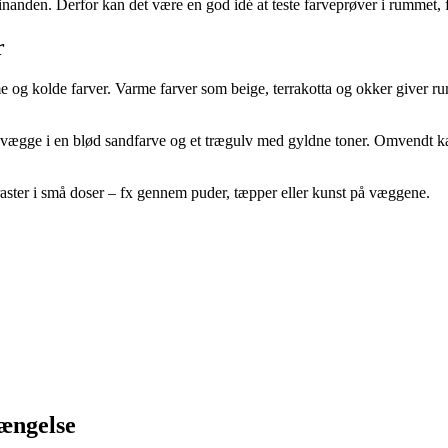
inanden. Derfor kan det være en god idé at teste farveprøver i rummet, f
r
me og kolde farver. Varme farver som beige, terrakotta og okker giver
vægge i en blød sandfarve og et trægulv med gyldne toner. Omvendt 
ntraster i små doser – fx gennem puder, tæpper eller kunst på væggene.
længelse