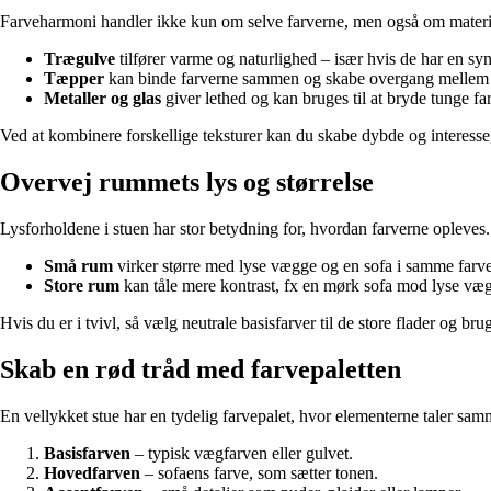
Farveharmoni handler ikke kun om selve farverne, men også om materialer
Trægulve
tilfører varme og naturlighed – især hvis de har en syn
Tæpper
kan binde farverne sammen og skabe overgang mellem 
Metaller og glas
giver lethed og kan bruges til at bryde tunge far
Ved at kombinere forskellige teksturer kan du skabe dybde og interesse,
Overvej rummets lys og størrelse
Lysforholdene i stuen har stor betydning for, hvordan farverne opleve
Små rum
virker større med lyse vægge og en sofa i samme far
Store rum
kan tåle mere kontrast, fx en mørk sofa mod lyse væ
Hvis du er i tvivl, så vælg neutrale basisfarver til de store flader og bru
Skab en rød tråd med farvepaletten
En vellykket stue har en tydelig farvepalet, hvor elementerne taler sa
Basisfarven
– typisk vægfarven eller gulvet.
Hovedfarven
– sofaens farve, som sætter tonen.