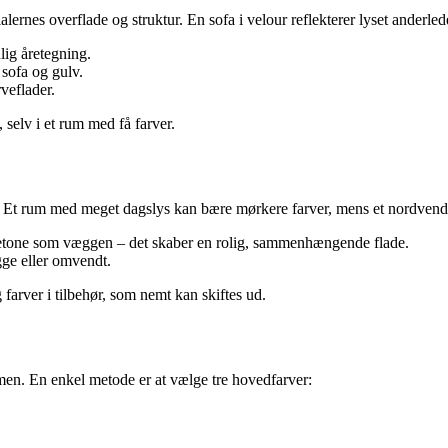
nes overflade og struktur. En sofa i velour reflekterer lyset anderlede
lig åretegning.
sofa og gulv.
veflader.
 selv i et rum med få farver.
s. Et rum med meget dagslys kan bære mørkere farver, mens et nordvend
vetone som væggen – det skaber en rolig, sammenhængende flade.
gge eller omvendt.
g farver i tilbehør, som nemt kan skiftes ud.
mmen. En enkel metode er at vælge tre hovedfarver: