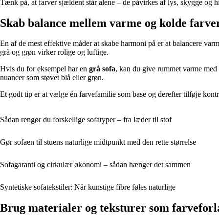
Tænk på, at farver sjældent står alene – de påvirkes af lys, skygge og h
Skab balance mellem varme og kolde farve
En af de mest effektive måder at skabe harmoni på er at balancere var
grå og grøn virker rolige og luftige.
Hvis du for eksempel har en
grå sofa
, kan du give rummet varme med 
nuancer som støvet blå eller grøn.
Et godt tip er at vælge én farvefamilie som base og derefter tilføje ko
Sådan rengør du forskellige sofatyper – fra læder til stof
Gør sofaen til stuens naturlige midtpunkt med den rette størrelse
Sofagaranti og cirkulær økonomi – sådan hænger det sammen
Syntetiske sofatekstiler: Når kunstige fibre føles naturlige
Brug materialer og teksturer som farvefor