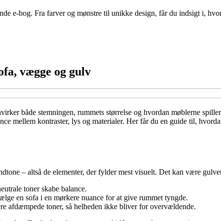
ende e-bog. Fra farver og mønstre til unikke design, får du indsigt i, 
ofa, vægge og gulv
påvirker både stemningen, rummets størrelse og hvordan møblerne spill
ce mellem kontraster, lys og materialer. Her får du en guide til, hvord
ndtone – altså de elementer, der fylder mest visuelt. Det kan være gulv
eutrale toner skabe balance.
vælge en sofa i en mørkere nuance for at give rummet tyngde.
ere afdæmpede toner, så helheden ikke bliver for overvældende.