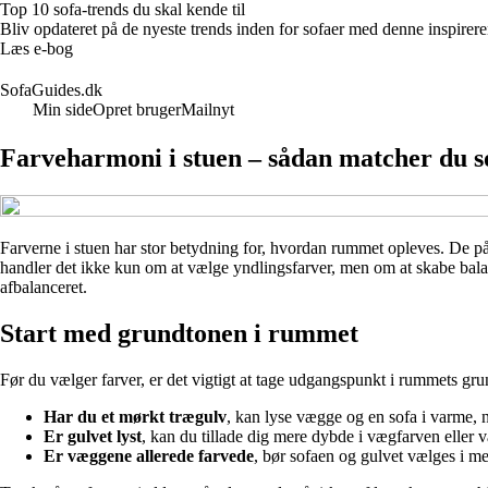
Top 10 sofa-trends du skal kende til
Bliv opdateret på de nyeste trends inden for sofaer med denne inspirer
Læs e-bog
SofaGuides.dk
Min side
Opret bruger
Mailnyt
Farveharmoni i stuen – sådan matcher du s
Farverne i stuen har stor betydning for, hvordan rummet opleves. De 
handler det ikke kun om at vælge yndlingsfarver, men om at skabe balan
afbalanceret.
Start med grundtonen i rummet
Før du vælger farver, er det vigtigt at tage udgangspunkt i rummets gru
Har du et mørkt trægulv
, kan lyse vægge og en sofa i varme, n
Er gulvet lyst
, kan du tillade dig mere dybde i vægfarven eller 
Er væggene allerede farvede
, bør sofaen og gulvet vælges i m