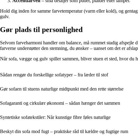
Accentfarven
– små detaljer som puder, plaider eller lamper.
Hold dig inden for samme farvetemperatur (varm eller kold), og gentag
gulv.
Gør plads til personlighed
Selvom farveharmoni handler om balance, må rummet stadig afspejle dig. E
farverne understøtter den stemning, du ønsker – uanset om det er afslappe
Når sofa, vægge og gulv spiller sammen, bliver stuen et sted, hvor du ha
Sådan rengør du forskellige sofatyper – fra læder til stof
Gør sofaen til stuens naturlige midtpunkt med den rette størrelse
Sofagaranti og cirkulær økonomi – sådan hænger det sammen
Syntetiske sofatekstiler: Når kunstige fibre føles naturlige
Beskyt din sofa mod fugt – praktiske råd til kældre og fugtige rum