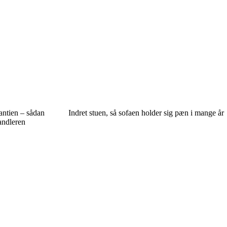
antien – sådan
Indret stuen, så sofaen holder sig pæn i mange år
andleren