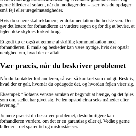
gerne billeder af sofaen, når du modtager den – især hvis du opdager
små fejl eller uregelmæssigheder.
Hvis du senere skal reklamere, er dokumentation din bedste ven. Den
gør det lettere for forhandleren at vurdere sagen og for dig at bevise, at
fejlen ikke skyldes forkert brug.
Et godt tip er også at gemme al skriftlig kommunikation med
forhandleren. E-mails og beskeder kan være nyttige, hvis der opstår
uenighed om, hvad der er aftalt.
Vær præcis, når du beskriver problemet
Når du kontakter forhandleren, så vær så konkret som muligt. Beskriv,
hvad der er galt, hvornår du opdagede det, og hvordan fejlen viser sig.
Eksempel: “Sofaens venstre armlæn er begyndt at hænge, og det føles
som om, stellet har givet sig. Fejlen opstod cirka seks måneder efter
levering.”
Jo mere præcist du beskriver problemet, desto hurtigere kan
forhandleren vurdere, om det er en garantisag eller ej. Vedlæg gerne
billeder – det sparer tid og misforståelser.