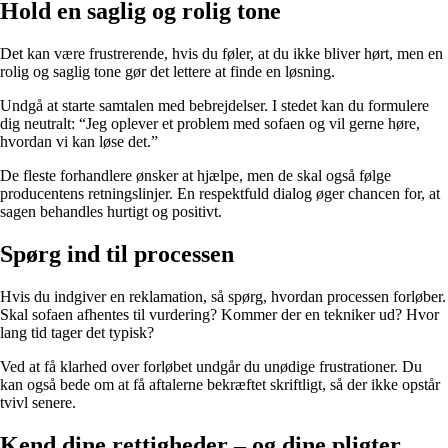
Hold en saglig og rolig tone
Det kan være frustrerende, hvis du føler, at du ikke bliver hørt, men en
rolig og saglig tone gør det lettere at finde en løsning.
Undgå at starte samtalen med bebrejdelser. I stedet kan du formulere
dig neutralt: “Jeg oplever et problem med sofaen og vil gerne høre,
hvordan vi kan løse det.”
De fleste forhandlere ønsker at hjælpe, men de skal også følge
producentens retningslinjer. En respektfuld dialog øger chancen for, at
sagen behandles hurtigt og positivt.
Spørg ind til processen
Hvis du indgiver en reklamation, så spørg, hvordan processen forløber.
Skal sofaen afhentes til vurdering? Kommer der en tekniker ud? Hvor
lang tid tager det typisk?
Ved at få klarhed over forløbet undgår du unødige frustrationer. Du
kan også bede om at få aftalerne bekræftet skriftligt, så der ikke opstår
tvivl senere.
Kend dine rettigheder – og dine pligter