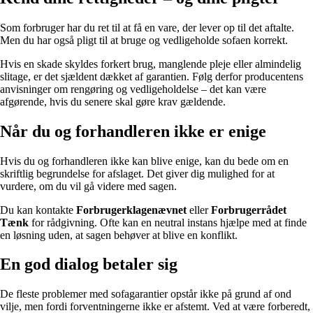
Som forbruger har du ret til at få en vare, der lever op til det aftalte.
Men du har også pligt til at bruge og vedligeholde sofaen korrekt.
Hvis en skade skyldes forkert brug, manglende pleje eller almindelig
slitage, er det sjældent dækket af garantien. Følg derfor producentens
anvisninger om rengøring og vedligeholdelse – det kan være
afgørende, hvis du senere skal gøre krav gældende.
Når du og forhandleren ikke er enige
Hvis du og forhandleren ikke kan blive enige, kan du bede om en
skriftlig begrundelse for afslaget. Det giver dig mulighed for at
vurdere, om du vil gå videre med sagen.
Du kan kontakte
Forbrugerklagenævnet
eller
Forbrugerrådet
Tænk
for rådgivning. Ofte kan en neutral instans hjælpe med at finde
en løsning uden, at sagen behøver at blive en konflikt.
En god dialog betaler sig
De fleste problemer med sofagarantier opstår ikke på grund af ond
vilje, men fordi forventningerne ikke er afstemt. Ved at være forberedt,