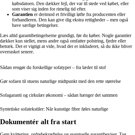
købsdatoen. Den dækker fejl, der var til stede ved købet, eller
som viser sig inden for rimelig tid efter.
Garantien
er derimod et frivilligt løfte fra producenten eller
forhandleren. Den kan give dig ekstra rettigheder – men også
have særlige betingelser.
Læs altid garantibetingelserne grundigt, før du køber. Nogle garantier
dækker kun stellet, mens andre også omfatter polstring, fjedre eller
betræk. Det er vigtigt at vide, hvad der er inkluderet, så du ikke bliver
overrasket senere.
Sådan rengør du forskellige sofatyper – fra læder til stof
Gør sofaen til stuens naturlige midtpunkt med den rette størrelse
Sofagaranti og cirkulær økonomi – sådan hænger det sammen
Syntetiske sofatekstiler: Når kunstige fibre føles naturlige
Dokumentér alt fra start
Gem kvittering, ordrebekræftelse og eventuelle garantibeviser. Tag