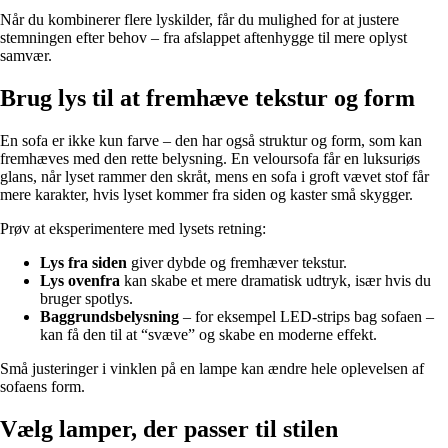
Når du kombinerer flere lyskilder, får du mulighed for at justere
stemningen efter behov – fra afslappet aftenhygge til mere oplyst
samvær.
Brug lys til at fremhæve tekstur og form
En sofa er ikke kun farve – den har også struktur og form, som kan
fremhæves med den rette belysning. En veloursofa får en luksuriøs
glans, når lyset rammer den skråt, mens en sofa i groft vævet stof får
mere karakter, hvis lyset kommer fra siden og kaster små skygger.
Prøv at eksperimentere med lysets retning:
Lys fra siden
giver dybde og fremhæver tekstur.
Lys ovenfra
kan skabe et mere dramatisk udtryk, især hvis du
bruger spotlys.
Baggrundsbelysning
– for eksempel LED-strips bag sofaen –
kan få den til at “svæve” og skabe en moderne effekt.
Små justeringer i vinklen på en lampe kan ændre hele oplevelsen af
sofaens form.
Vælg lamper, der passer til stilen