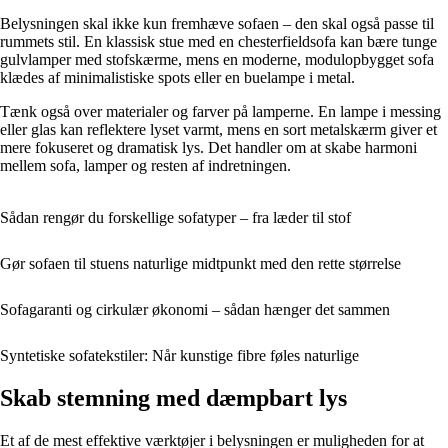
Belysningen skal ikke kun fremhæve sofaen – den skal også passe til
rummets stil. En klassisk stue med en chesterfieldsofa kan bære tunge
gulvlamper med stofskærme, mens en moderne, modulopbygget sofa
klædes af minimalistiske spots eller en buelampe i metal.
Tænk også over materialer og farver på lamperne. En lampe i messing
eller glas kan reflektere lyset varmt, mens en sort metalskærm giver et
mere fokuseret og dramatisk lys. Det handler om at skabe harmoni
mellem sofa, lamper og resten af indretningen.
Sådan rengør du forskellige sofatyper – fra læder til stof
Gør sofaen til stuens naturlige midtpunkt med den rette størrelse
Sofagaranti og cirkulær økonomi – sådan hænger det sammen
Syntetiske sofatekstiler: Når kunstige fibre føles naturlige
Skab stemning med dæmpbart lys
Et af de mest effektive værktøjer i belysningen er muligheden for at