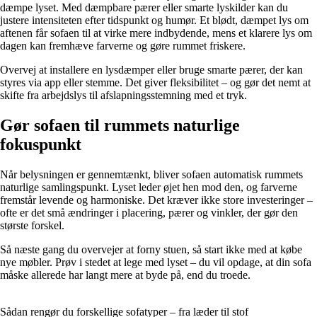
dæmpe lyset. Med dæmpbare pærer eller smarte lyskilder kan du
justere intensiteten efter tidspunkt og humør. Et blødt, dæmpet lys om
aftenen får sofaen til at virke mere indbydende, mens et klarere lys om
dagen kan fremhæve farverne og gøre rummet friskere.
Overvej at installere en lysdæmper eller bruge smarte pærer, der kan
styres via app eller stemme. Det giver fleksibilitet – og gør det nemt at
skifte fra arbejdslys til afslapningsstemning med et tryk.
Gør sofaen til rummets naturlige
fokuspunkt
Når belysningen er gennemtænkt, bliver sofaen automatisk rummets
naturlige samlingspunkt. Lyset leder øjet hen mod den, og farverne
fremstår levende og harmoniske. Det kræver ikke store investeringer –
ofte er det små ændringer i placering, pærer og vinkler, der gør den
største forskel.
Så næste gang du overvejer at forny stuen, så start ikke med at købe
nye møbler. Prøv i stedet at lege med lyset – du vil opdage, at din sofa
måske allerede har langt mere at byde på, end du troede.
Sådan rengør du forskellige sofatyper – fra læder til stof