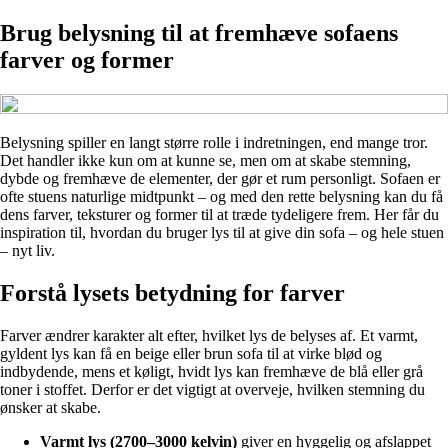
Brug belysning til at fremhæve sofaens
farver og former
Belysning spiller en langt større rolle i indretningen, end mange tror.
Det handler ikke kun om at kunne se, men om at skabe stemning,
dybde og fremhæve de elementer, der gør et rum personligt. Sofaen er
ofte stuens naturlige midtpunkt – og med den rette belysning kan du få
dens farver, teksturer og former til at træde tydeligere frem. Her får du
inspiration til, hvordan du bruger lys til at give din sofa – og hele stuen
– nyt liv.
Forstå lysets betydning for farver
Farver ændrer karakter alt efter, hvilket lys de belyses af. Et varmt,
gyldent lys kan få en beige eller brun sofa til at virke blød og
indbydende, mens et køligt, hvidt lys kan fremhæve de blå eller grå
toner i stoffet. Derfor er det vigtigt at overveje, hvilken stemning du
ønsker at skabe.
Varmt lys (2700–3000 kelvin)
giver en hyggelig og afslappet