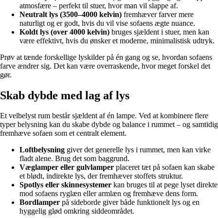
atmosfære – perfekt til stuer, hvor man vil slappe af.
Neutralt lys (3500–4000 kelvin)
fremhæver farver mere
naturligt og er godt, hvis du vil vise sofaens ægte nuance.
Koldt lys (over 4000 kelvin)
bruges sjældent i stuer, men kan
være effektivt, hvis du ønsker et moderne, minimalistisk udtryk.
Prøv at tænde forskellige lyskilder på én gang og se, hvordan sofaens
farve ændrer sig. Det kan være overraskende, hvor meget forskel det
gør.
Skab dybde med lag af lys
Et velbelyst rum består sjældent af én lampe. Ved at kombinere flere
typer belysning kan du skabe dybde og balance i rummet – og samtidig
fremhæve sofaen som et centralt element.
Loftbelysning
giver det generelle lys i rummet, men kan virke
fladt alene. Brug det som baggrund.
Væglamper eller gulvlamper
placeret tæt på sofaen kan skabe
et blødt, indirekte lys, der fremhæver stoffets struktur.
Spotlys eller skinnesystemer
kan bruges til at pege lyset direkte
mod sofaens ryglæn eller armlæn og fremhæve dens form.
Bordlamper
på sideborde giver både funktionelt lys og en
hyggelig glød omkring siddeområdet.